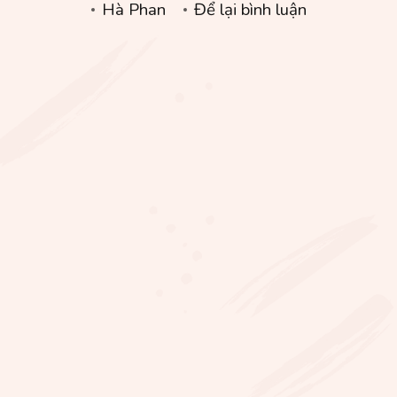
tại
Hà Phan
Để lại bình luận
tôi
rì-
viu
sách
ôn
thi
N3
để
bạn
đỡ
tốn
thời