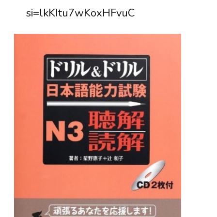
si=lkKItu7wKoxHFvuC