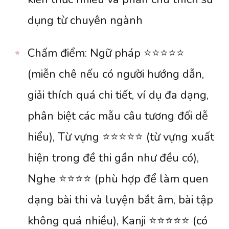
dụng từ chuyên ngành
Chấm điểm: Ngữ pháp ⭐️⭐️⭐️⭐️⭐️
(miễn chê nếu có người hướng dẫn,
giải thích quá chi tiết, ví dụ đa dạng,
phân biệt các mẫu câu tương đối dễ
hiểu), Từ vựng ⭐️⭐️⭐️⭐️⭐️ (từ vựng xuất
hiện trong đề thi gần như đều có),
Nghe ⭐️⭐️⭐️⭐️ (phù hợp để làm quen
dạng bài thi và luyện bắt âm, bài tập
không quá nhiều), Kanji ⭐️⭐️⭐️⭐️⭐️ (có