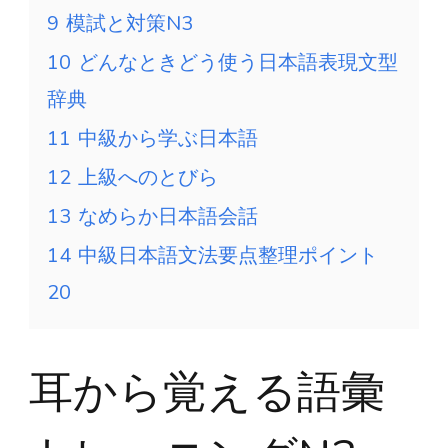
9
模試と対策N3
10
どんなときどう使う日本語表現文型
辞典
11
中級から学ぶ日本語
12
上級へのとびら
13
なめらか日本語会話
14
中級日本語文法要点整理ポイント
20
耳から覚える語彙