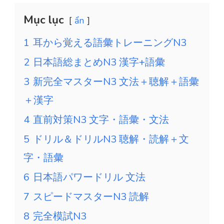
Mục lục
ẩn
1
耳から覚える語彙トレーニングN3
2
日本語総まとめN3 漢字+語彙
3
新完全マスターN3 文法＋聴解＋語彙
＋漢字
4
直前対策N3 文字・語彙・文法
5
ドリル＆ドリルN3 聴解・読解＋文
字・語彙
6
日本語パワードリル 文法
7
スピードマスターN3 読解
8
完全模試N3