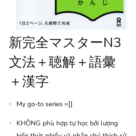
新完全マスターN3
文法＋聴解＋語彙
＋漢字
My go-to series =]]
KHÔNG phù hợp tự học bởi lượng
kiến thức nhiều và phần chú thích sử