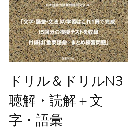
ドリル＆ドリルN3
聴解・読解＋文
字・語彙