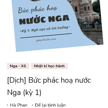
Nga - Xô
Nhật kí học-hành
[Dịch] Bức phác hoạ nước
Nga (kỳ 1)
tại
Hà Phan
Để lại bình luận