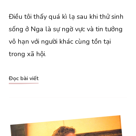
[Dịch]
Điều tôi thấy quá kì lạ sau khi thử sinh
Bức
phác
sống ở Nga là sự ngờ vực và tin tưởng
hoạ
vô hạn với người khác cùng tồn tại
nước
trong xã hội.
Nga
(kỳ
Đọc bài viết
1)