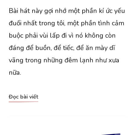
{Nhạc}
Bài hát này gợi nhớ một phần kí ức yếu
Я
свободен
đuối nhất trong tôi, một phần tình cảm
–
buộc phải vùi lấp đi vì nó không còn
I’m
đáng để buồn, để tiếc, để ăn mày dĩ
free
vãng trong những đêm lạnh như xưa
nữa.
Đọc bài viết