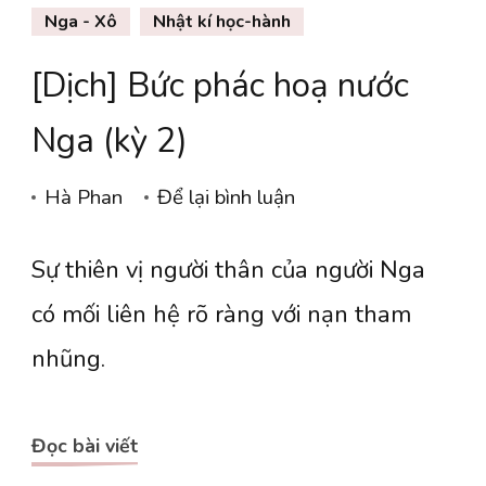
Nga - Xô
Nhật kí học-hành
[Dịch] Bức phác hoạ nước
Nga (kỳ 2)
tại
Hà Phan
Để lại bình luận
[Dịch]
Sự thiên vị người thân của người Nga
Bức
phác
có mối liên hệ rõ ràng với nạn tham
hoạ
nhũng.
nước
Nga
Đọc bài viết
(kỳ