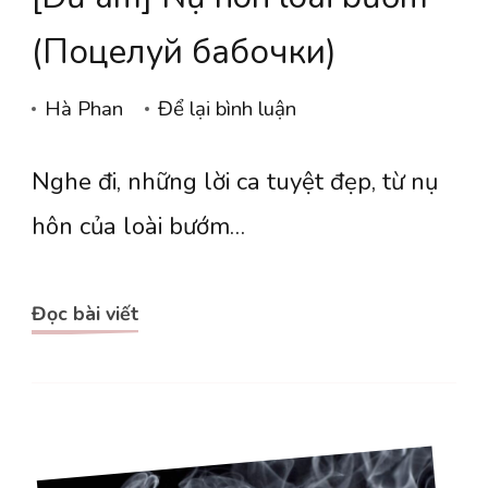
(Поцелуй бабочки)
tại
Hà Phan
Để lại bình luận
[Dư
Nghe đi, những lời ca tuyệt đẹp, từ nụ
âm]
Nụ
hôn của loài bướm…
hôn
loài
Đọc bài viết
bướm
(Поцелуй
бабочки)