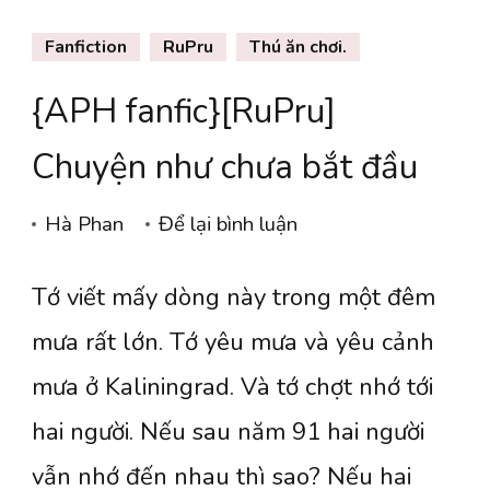
Fanfiction
RuPru
Thú ăn chơi.
{APH fanfic}[RuPru]
Chuyện như chưa bắt đầu
tại
Hà Phan
Để lại bình luận
{APH
Tớ viết mấy dòng này trong một đêm
fanfic}
[RuPru]
mưa rất lớn. Tớ yêu mưa và yêu cảnh
Chuyện
mưa ở Kaliningrad. Và tớ chợt nhớ tới
như
hai người. Nếu sau năm 91 hai người
chưa
vẫn nhớ đến nhau thì sao? Nếu hai
bắt