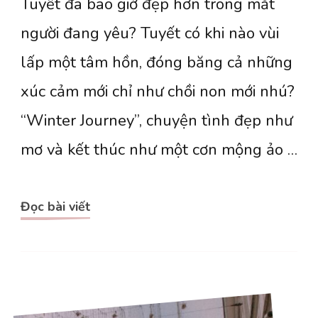
Tuyết đã bao giờ đẹp hơn trong mắt
âm]
Зимний
người đang yêu? Tuyết có khi nào vùi
путь
lấp một tâm hồn, đóng băng cả những
(Winter
xúc cảm mới chỉ như chồi non mới nhú?
Journey)
“Winter Journey”, chuyện tình đẹp như
mơ và kết thúc như một cơn mộng ảo …
Đọc bài viết