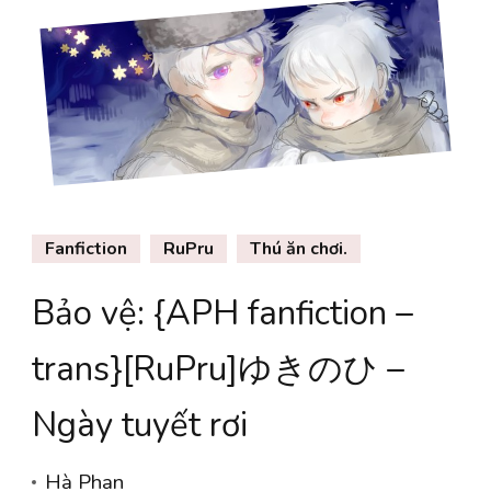
Fanfiction
RuPru
Thú ăn chơi.
Bảo vệ: {APH fanfiction –
trans}[RuPru]ゆきのひ –
Ngày tuyết rơi
Hà Phan