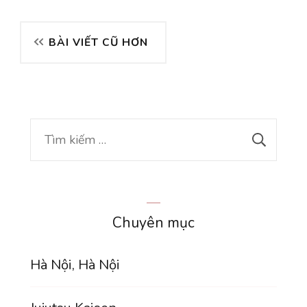
Điều
BÀI VIẾT CŨ HƠN
hướng
bài
Tìm
viết
kiếm
cho:
Chuyên mục
Hà Nội, Hà Nội