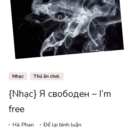
Nhạc
Thú ăn chơi.
{Nhạc} Я свободен – I’m
free
tại
Hà Phan
Để lại bình luận