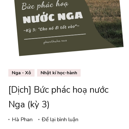
Nga - Xô
Nhật kí học-hành
[Dịch] Bức phác hoạ nước
Nga (kỳ 3)
tại
Hà Phan
Để lại bình luận