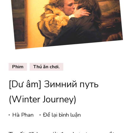
Phim
Thú ăn chơi.
[Dư âm] Зимний путь
(Winter Journey)
tại
Hà Phan
Để lại bình luận
[Dư