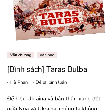
Văn chương
Văn học
[Bình sách] Taras Bulba
tại
Hà Phan
Để lại bình luận
[Bình
Để hiểu Ukraina và bản thân xung đột
sách]
Taras
giữa Nga và Ukraina, chúng ta không