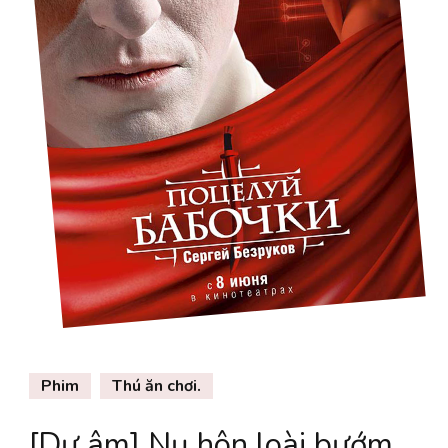
Phim
Thú ăn chơi.
[Dư âm] Nụ hôn loài bướm