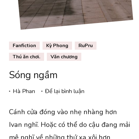
Fanfiction
Kỳ Phong
RuPru
Thú ăn chơi.
Văn chương
Sóng ngầm
tại
Hà Phan
Để lại bình luận
Sóng
Cánh cửa đóng vào nhẹ nhàng hơn
ngầm
Ivan nghĩ. Hoặc có thể do cậu đang mải
mê nghĩ về những thứ xa xôi hơn,