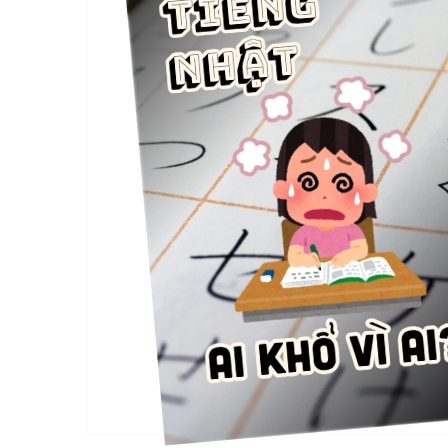
ra
sao?