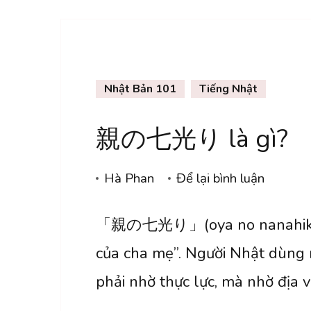
Nhật Bản 101
Tiếng Nhật
親の七光り là gì?
tại
Hà Phan
Để lại bình luận
親
「親の七光り」(oya no nanahikari),
の
七
của cha mẹ”. Người Nhật dùng
光
phải nhờ thực lực, mà nhờ địa v
り