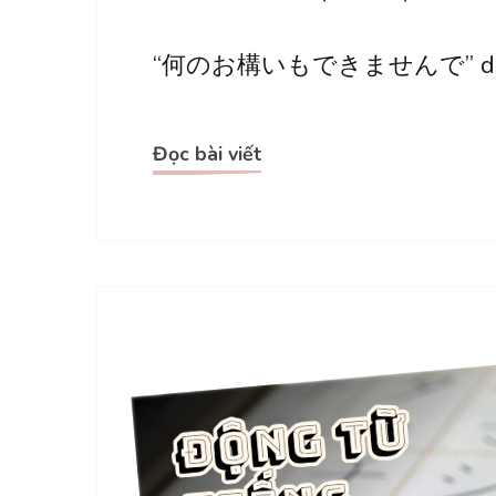
“何
“何のお構いもできませんで” dùng
の
お
構
Đọc bài viết
い
も
で
き
ま
せ
ん
で”
dùng