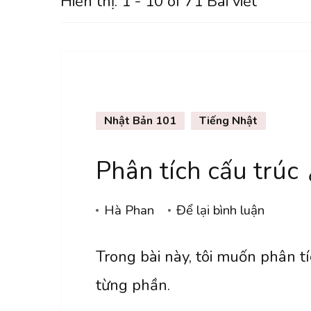
Hiển thị: 1 - 10 of 71 Bài viết
Nhật Bản 101
Tiếng Nhật
Phân tích cấu t
tại
Hà Phan
Để lại bình luận
Phân
Trong bài này, tôi muốn phâ
tích
cấu
từng phần.
trúc