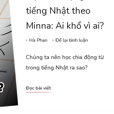
tiếng Nhật theo
Minna: Ai khổ vì ai?
tại
Hà Phan
Để lại bình luận
Học
Chúng ta nên học chia động từ
chia
động
trong tiếng Nhật ra sao?
từ
tiếng
Đọc bài viết
Nhật
theo
Minna: