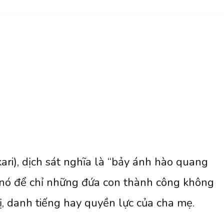
Ai
khổ
vì
ai?
 dịch sát nghĩa là “bảy ánh hào quang
 nó để chỉ những đứa con thành công không
ị, danh tiếng hay quyền lực của cha mẹ.