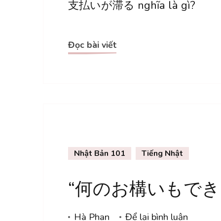
支払いが滞る nghĩa là gì?
払
い
が
Đọc bài viết
滞
る
(と
ど
こ
お
Nhật Bản 101
Tiếng Nhật
る)
“何のお構いもできません
tại
Hà Phan
Để lại bình luận