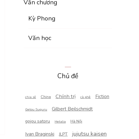
Văn chương
Kỳ Phong
Văn học
Chủ đề
Chính trị
Fiction
China
chia sẻ
cà phê
Gilbert Beilschmidt
Getou Suguru
gojou satoru
Hà Nội
Hetalia
jujutsu kaisen
Ivan Braginski
JLPT