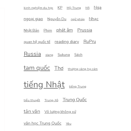
Nga
KP
kinh nghiệm du học
Mỹ-Trung
N5
ngoại giao
Nhạc
Nguyễn Du
ngữ pháp
phát âm
Prussia
Nhật Bản
Phim
RuPru
reading diary
quan hệ quốc tế
Russia
Sukuna
Sách
slang
tam quốc
Thơ
thượng vàng hạ cám
tiếng Nhật
tiếng Trung
Trung Quốc
tiểu thuyết
Trung-Xô
tản văn
Vô lượng không xứ
văn học Trung Quốc
Yêu