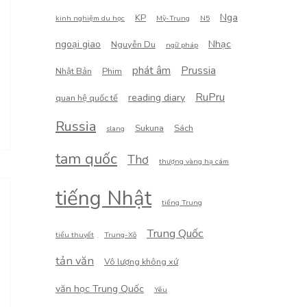
Nga
KP
kinh nghiệm du học
Mỹ-Trung
N5
ngoại giao
Nhạc
Nguyễn Du
ngữ pháp
phát âm
Prussia
Nhật Bản
Phim
RuPru
reading diary
quan hệ quốc tế
Russia
Sukuna
Sách
slang
tam quốc
Thơ
thượng vàng hạ cám
tiếng Nhật
tiếng Trung
Trung Quốc
tiểu thuyết
Trung-Xô
tản văn
Vô lượng không xứ
văn học Trung Quốc
Yêu