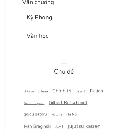
Văn chương
Kỳ Phong
Văn học
Chủ đề
Chính trị
Fiction
China
chia sẻ
cà phê
Gilbert Beilschmidt
Getou Suguru
gojou satoru
Hà Nội
Hetalia
jujutsu kaisen
Ivan Braginski
JLPT