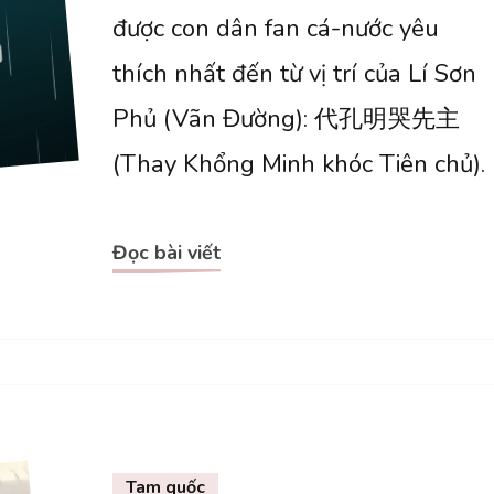
Thay
được con dân fan cá-nước yêu
Khổng
thích nhất đến từ vị trí của Lí Sơn
Minh
Phủ (Vãn Đường): 代孔明哭先主
khóc
(Thay Khổng Minh khóc Tiên chủ).
Tiên
chủ
Đọc bài viết
Tam quốc