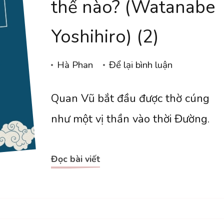
thế nào? (Watanabe
Yoshihiro) (2)
tại
Hà Phan
Để lại bình luận
[dịch]
Quan Vũ bắt đầu được thờ cúng
Quan
Vũ
như một vị thần vào thời Đường.
được
“phong
Đọc bài viết
thánh”
như
thế
nào?