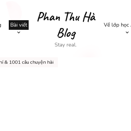
Phan Thu Hà
g
Bài viết
Về lớp học
Blog
Stay real.
hí & 1001 câu chuyện hài