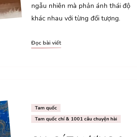
ngẫu nhiên mà phản ánh thái độ
giữa
khác nhau với từng đối tượng.
chúng
ta
là
Đọc bài viết
gì?
(1)
Tam quốc
Tam quốc chí & 1001 câu chuyện hài