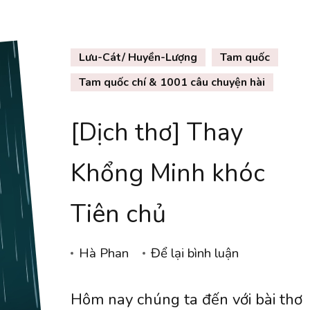
(Watanabe
Yoshihiro)
Lưu-Cát/ Huyền-Lượng
Tam quốc
(2)
Tam quốc chí & 1001 câu chuyện hài
[Dịch thơ] Thay
Khổng Minh khóc
Tiên chủ
tại
Hà Phan
Để lại bình luận
[Dịch
Hôm nay chúng ta đến với bài thơ
thơ]