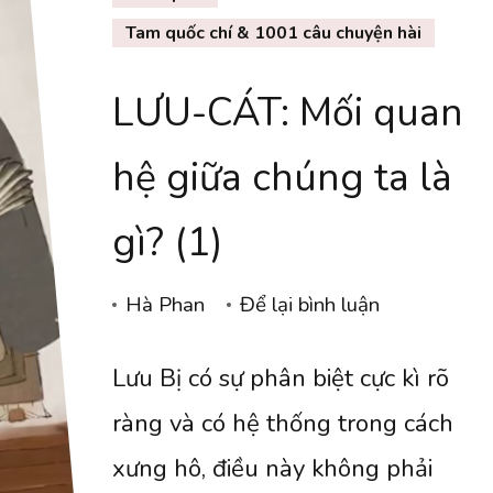
Tam quốc chí & 1001 câu chuyện hài
LƯU-CÁT: Mối quan
hệ giữa chúng ta là
gì? (1)
tại
Hà Phan
Để lại bình luận
LƯU-
Lưu Bị có sự phân biệt cực kì rõ
CÁT:
Mối
ràng và có hệ thống trong cách
quan
xưng hô, điều này không phải
hệ