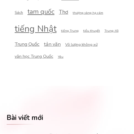
tam quốc
Thơ
Sách
thượng vàng hạ cám
tiếng Nhật
tiếng Trung
tiểu thuyết
Trung-Xô
Trung Quốc
tản văn
Vô lượng không xứ
văn học Trung Quốc
Yêu
Bài viết mới