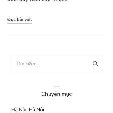
Việt
của
Đọc bài viết
nhân
vật
trong
Jujutsu
Kaisen
Tìm
kiếm
cho:
Chuyên mục
Hà Nội, Hà Nội