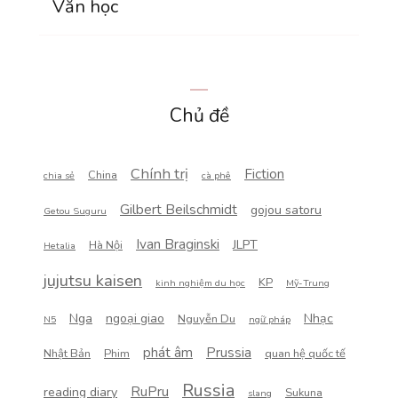
Văn học
Chủ đề
Chính trị
Fiction
China
chia sẻ
cà phê
Gilbert Beilschmidt
gojou satoru
Getou Suguru
Ivan Braginski
JLPT
Hà Nội
Hetalia
jujutsu kaisen
KP
kinh nghiệm du học
Mỹ-Trung
Nga
ngoại giao
Nhạc
Nguyễn Du
N5
ngữ pháp
phát âm
Prussia
Nhật Bản
Phim
quan hệ quốc tế
Russia
RuPru
reading diary
Sukuna
slang