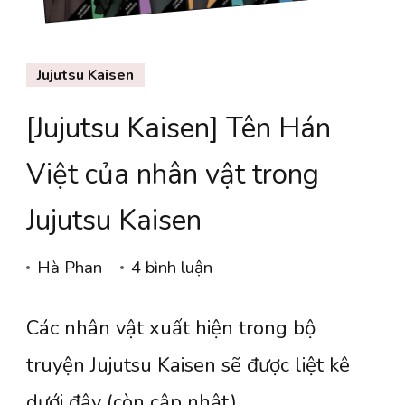
Jujutsu Kaisen
[Jujutsu Kaisen] Tên Hán
Việt của nhân vật trong
Jujutsu Kaisen
ở
Hà Phan
4 bình luận
[Jujutsu
Các nhân vật xuất hiện trong bộ
Kaisen]
Tên
truyện Jujutsu Kaisen sẽ được liệt kê
Hán
dưới đây (còn cập nhật).