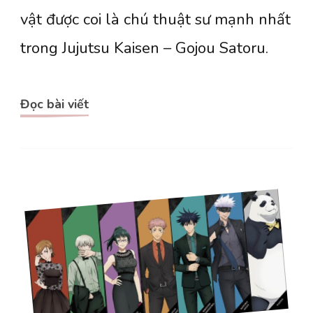
trong
vật được coi là chú thuật sư mạnh nhất
cách
trong Jujutsu Kaisen – Gojou Satoru.
xây
dựng
nhân
Đọc bài viết
vật
Gojou
Satoru