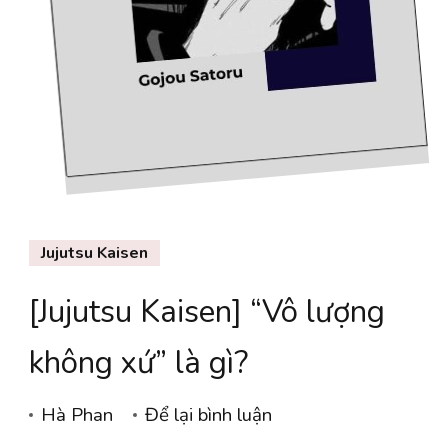
Jujutsu Kaisen
[Jujutsu Kaisen] “Vô lượng
không xứ” là gì?
tại
Hà Phan
Để lại bình luận