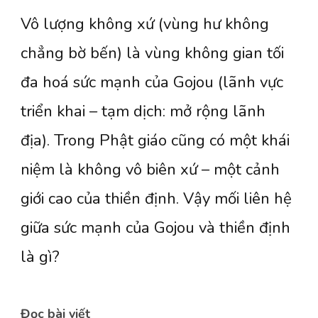
[Jujutsu
Vô lượng không xứ (vùng hư không
Kaisen]
“Vô
chẳng bờ bến) là vùng không gian tối
lượng
đa hoá sức mạnh của Gojou (lãnh vực
không
triển khai – tạm dịch: mở rộng lãnh
xứ”
địa). Trong Phật giáo cũng có một khái
là
niệm là không vô biên xứ – một cảnh
gì?
giới cao của thiền định. Vậy mối liên hệ
giữa sức mạnh của Gojou và thiền định
là gì?
Đọc bài viết