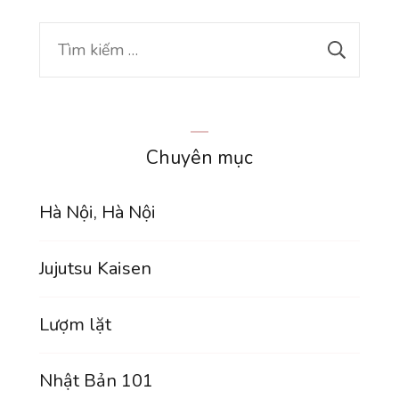
trên
Tìm
con
kiếm
đường
cho:
đi
lên
Chuyên mục
chủ
nghĩa
Hà Nội, Hà Nội
xã
hội”,
Jujutsu Kaisen
Kubo
Toru)
Lượm lặt
Nhật Bản 101