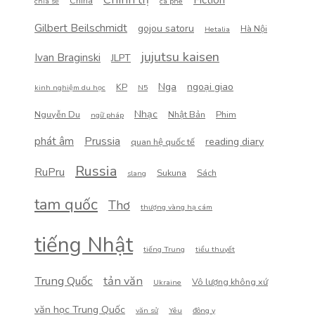
China
chia sẻ
cà phê
Gilbert Beilschmidt
gojou satoru
Hà Nội
Hetalia
jujutsu kaisen
Ivan Braginski
JLPT
Nga
ngoại giao
KP
kinh nghiệm du học
N5
Nhạc
Nguyễn Du
Nhật Bản
Phim
ngữ pháp
phát âm
Prussia
reading diary
quan hệ quốc tế
Russia
RuPru
Sukuna
Sách
slang
tam quốc
Thơ
thượng vàng hạ cám
tiếng Nhật
tiếng Trung
tiểu thuyết
Trung Quốc
tản văn
Vô lượng không xứ
Ukraine
văn học Trung Quốc
văn sử
Yêu
đông y