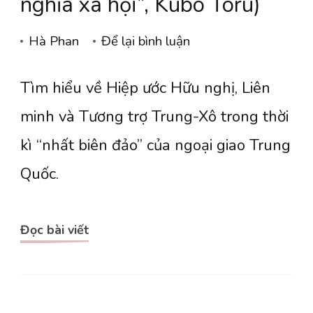
nghĩa xã hội”, Kubo Toru)
tại
Hà Phan
Để lại bình luận
Nhất
Tìm hiểu về Hiệp ước Hữu nghị, Liên
biên
đảo
minh và Tương trợ Trung-Xô trong thời
&
kì “nhất biên đảo” của ngoại giao Trung
quan
Quốc.
hệ
Trung-
Đọc bài viết
Xô
(trích
“Thách
thức