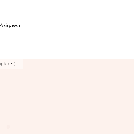
 Akigawa
g khi~）