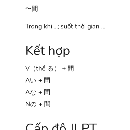
〜間
Trong khi …; suốt thời gian …
Kết hợp
V（thể る） + 間
Aい + 間
Aな + 間
Nの + 間
Cấp độ JLPT