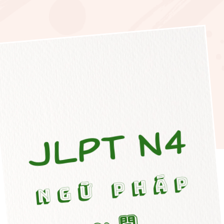
[JLPT
N4]
Ngữ
pháp
N4:
〜
間
（Trong
khi~）