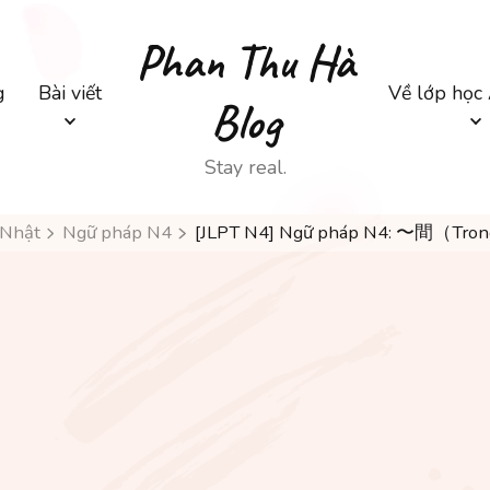
Phan Thu Hà
g
Bài viết
Về lớp học
Blog
Stay real.
 Nhật
Ngữ pháp N4
[JLPT N4] Ngữ pháp N4: 〜間（Tron