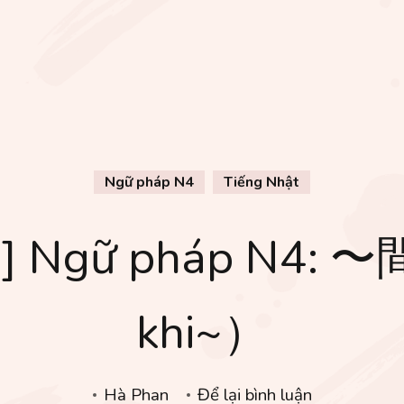
Ngữ pháp N4
Tiếng Nhật
4] Ngữ pháp N4: 
khi~）
tại
Hà Phan
Để lại bình luận