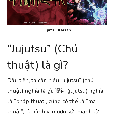
Jujutsu Kaisen
“Jujutsu” (Chú
thuật) là gì?
Đầu tiên, ta cần hiểu “jujutsu” (chú
thuật) nghĩa là gì. 呪術 (jujutsu) nghĩa
là “pháp thuật”, cũng có thể là “ma
thuật”, là hành vi mượn sức mạnh từ