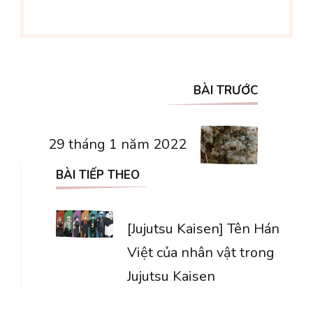
Điều
BÀI TRƯỚC
hướng
bài
29 tháng 1 năm 2022
viết
BÀI TIẾP THEO
[Jujutsu Kaisen] Tên Hán
Việt của nhân vật trong
Jujutsu Kaisen