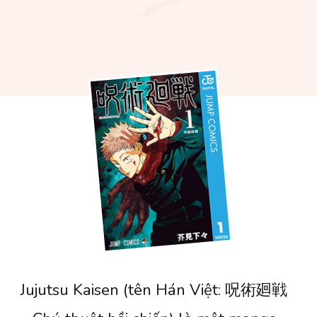
Jujutsu Kaisen (tên Hán Việt: 呪術廻戦