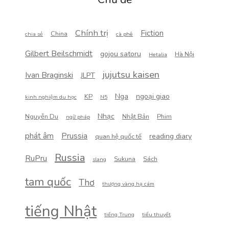
Chính trị
Fiction
China
chia sẻ
cà phê
Gilbert Beilschmidt
gojou satoru
Hà Nội
Hetalia
jujutsu kaisen
Ivan Braginski
JLPT
Nga
ngoại giao
KP
kinh nghiệm du học
N5
Nhạc
Nguyễn Du
Nhật Bản
Phim
ngữ pháp
phát âm
Prussia
reading diary
quan hệ quốc tế
Russia
RuPru
Sukuna
Sách
slang
tam quốc
Thơ
thượng vàng hạ cám
tiếng Nhật
tiếng Trung
tiểu thuyết