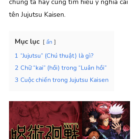
chúng ta hãy cùng tìm hiểu ý nghĩa cái
tên Jujutsu Kaisen.
Mục lục
ẩn
1
“Jujutsu” (Chú thuật) là gì?
2
Chữ “kai” (hồi) trong “Luân hồi”
3
Cuộc chiến trong Jujutsu Kaisen