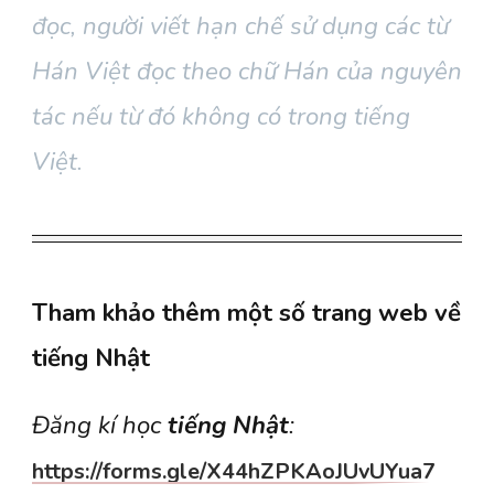
đọc
, người viết hạn chế sử dụng các từ
Hán Việt đọc theo chữ Hán của nguyên
tác nếu từ đó không có trong tiếng
Việt.
Tham khảo thêm một số trang web về
tiếng Nhật
Đăng kí học
tiếng Nhật
:
https://forms.gle/X44hZPKAoJUvUYua7