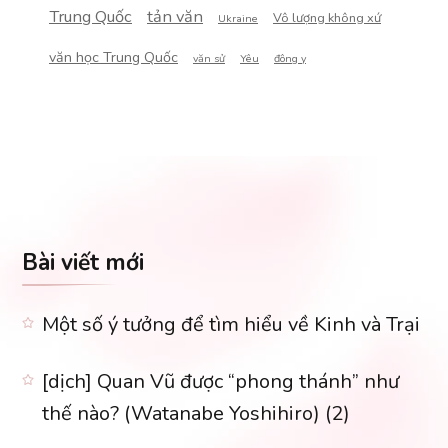
Trung Quốc
tản văn
Vô lượng không xứ
Ukraine
văn học Trung Quốc
văn sử
Yêu
đông y
Bài viết mới
Một số ý tưởng để tìm hiểu về Kinh và Trại
[dịch] Quan Vũ được “phong thánh” như
thế nào? (Watanabe Yoshihiro) (2)