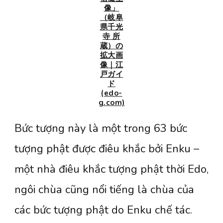
像」
（岐阜
県千光
寺 所
蔵）の
拡大画
像｜江
戸ガイ
ド
(edo-
g.com)
Bức tượng này là một trong 63 bức
tượng phật được điêu khắc bởi Enku –
một nhà điêu khắc tượng phật thời Edo,
ngôi chùa cũng nổi tiếng là chùa của
các bức tượng phật do Enku chế tác.