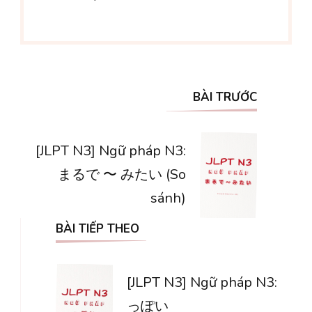
Điều
BÀI TRƯỚC
hướng
bài
[JLPT N3] Ngữ pháp N3:
まるで 〜 みたい (So
viết
sánh)
BÀI TIẾP THEO
[JLPT N3] Ngữ pháp N3:
っぽい