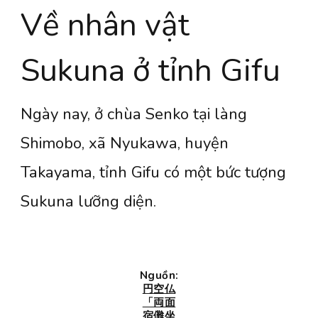
Về nhân vật
Sukuna ở tỉnh Gifu
Ngày nay, ở chùa Senko tại làng
Shimobo, xã Nyukawa, huyện
Takayama, tỉnh Gifu có một bức tượng
Sukuna lưỡng diện.
Nguồn:
円空仏
「両面
宿儺坐