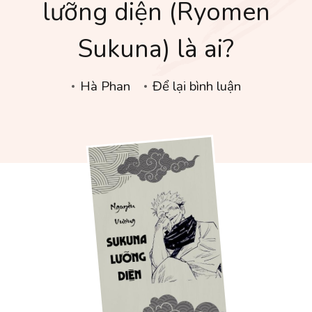
lưỡng diện (Ryomen
Sukuna) là ai?
tại
Hà Phan
Để lại bình luận
[Jujutsu
Kaisen]
Sukuna
lưỡng
diện
(Ryomen
Sukuna)
là
ai?